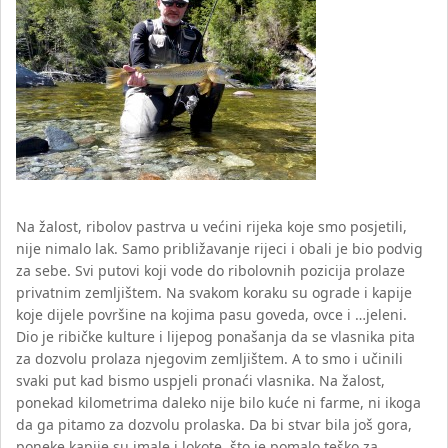
Na žalost, ribolov pastrva u većini rijeka koje smo posjetili,
nije nimalo lak. Samo približavanje rijeci i obali je bio podvig
za sebe. Svi putovi koji vode do ribolovnih pozicija prolaze
privatnim zemljištem. Na svakom koraku su ograde i kapije
koje dijele površine na kojima pasu goveda, ovce i …jeleni.
Dio je ribičke kulture i lijepog ponašanja da se vlasnika pita
za dozvolu prolaza njegovim zemljištem. A to smo i učinili
svaki put kad bismo uspjeli pronaći vlasnika. Na žalost,
ponekad kilometrima daleko nije bilo kuće ni farme, ni ikoga
da ga pitamo za dozvolu prolaska. Da bi stvar bila još gora,
poneke kapije su imale i lokote, što je pomalo teško za