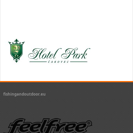
fishingandoutdoor.eu