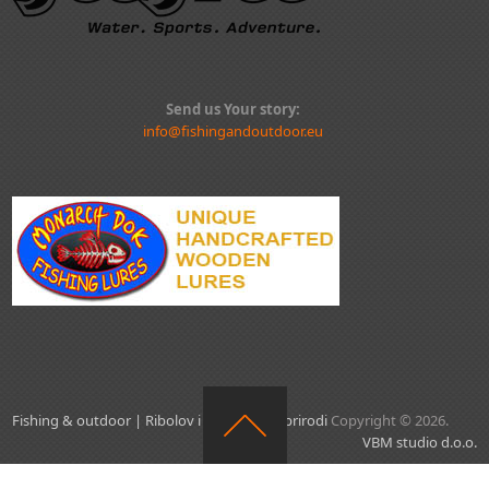
Send us Your story:
info@fishingandoutdoor.eu
Fishing & outdoor | Ribolov i aktivnosti u prirodi
Copyright © 2026.
VBM studio d.o.o.