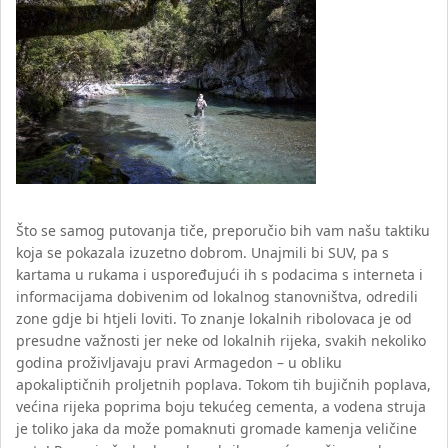
Što se samog putovanja tiče, preporučio bih vam našu taktiku
koja se pokazala izuzetno dobrom. Unajmili bi SUV, pa s
kartama u rukama i uspoređujući ih s podacima s interneta i
informacijama dobivenim od lokalnog stanovništva, odredili
zone gdje bi htjeli loviti. To znanje lokalnih ribolovaca je od
presudne važnosti jer neke od lokalnih rijeka, svakih nekoliko
godina proživljavaju pravi Armagedon – u obliku
apokaliptičnih proljetnih poplava. Tokom tih bujičnih poplava,
većina rijeka poprima boju tekućeg cementa, a vodena struja
je toliko jaka da može pomaknuti gromade kamenja veličine