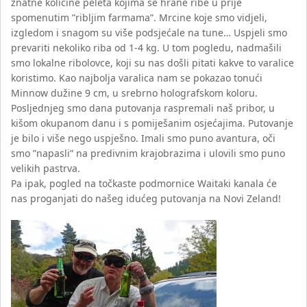
znatne količine peleta kojima se hrane ribe u prije
spomenutim ”ribljim farmama”. Mrcine koje smo vidjeli,
izgledom i snagom su više podsjećale na tune… Uspjeli smo
prevariti nekoliko riba od 1-4 kg. U tom pogledu, nadmašili
smo lokalne ribolovce, koji su nas došli pitati kakve to varalice
koristimo. Kao najbolja varalica nam se pokazao tonući
Minnow dužine 9 cm, u srebrno holografskom koloru.
Posljednjeg smo dana putovanja raspremali naš pribor, u
kišom okupanom danu i s pomiješanim osjećajima. Putovanje
je bilo i više nego uspješno. Imali smo puno avantura, oči
smo ”napasli” na predivnim krajobrazima i ulovili smo puno
velikih pastrva.
Pa ipak, pogled na točkaste podmornice Waitaki kanala će
nas proganjati do našeg idućeg putovanja na Novi Zeland!