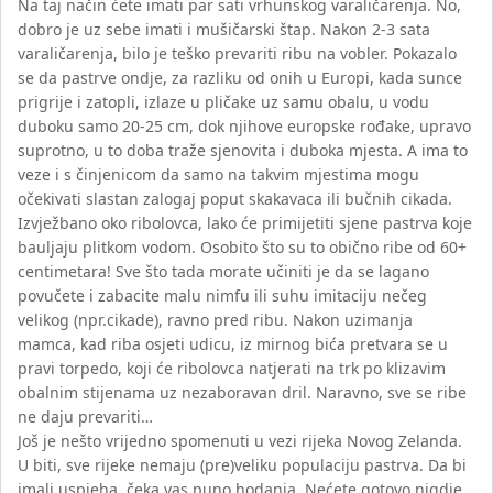
Na taj način ćete imati par sati vrhunskog varaličarenja. No,
dobro je uz sebe imati i mušičarski štap. Nakon 2-3 sata
varaličarenja, bilo je teško prevariti ribu na vobler. Pokazalo
se da pastrve ondje, za razliku od onih u Europi, kada sunce
prigrije i zatopli, izlaze u pličake uz samu obalu, u vodu
duboku samo 20-25 cm, dok njihove europske rođake, upravo
suprotno, u to doba traže sjenovita i duboka mjesta. A ima to
veze i s činjenicom da samo na takvim mjestima mogu
očekivati slastan zalogaj poput skakavaca ili bučnih cikada.
Izvježbano oko ribolovca, lako će primijetiti sjene pastrva koje
bauljaju plitkom vodom. Osobito što su to obično ribe od 60+
centimetara! Sve što tada morate učiniti je da se lagano
povučete i zabacite malu nimfu ili suhu imitaciju nečeg
velikog (npr.cikade), ravno pred ribu. Nakon uzimanja
mamca, kad riba osjeti udicu, iz mirnog bića pretvara se u
pravi torpedo, koji će ribolovca natjerati na trk po klizavim
obalnim stijenama uz nezaboravan dril. Naravno, sve se ribe
ne daju prevariti…
Još je nešto vrijedno spomenuti u vezi rijeka Novog Zelanda.
U biti, sve rijeke nemaju (pre)veliku populaciju pastrva. Da bi
imali uspjeha, čeka vas puno hodanja. Nećete gotovo nigdje