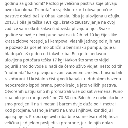
godinu za godinom!? Razlog je veličina pastrva koje plivaju
ovim kanalima. Trenutačni svjetski rekord ulova potočne
pastrve dolazi baš iz Ohau kanala. Riba je ulovljena u ožujku
2013., i bila je teška 19.1 kg! I kratko zaustavljanje na ovoj
vodi će vam otkriti kakva čudovišta plivaju u njoj. Svake
godine se ovdje ulovi puno pastrva težih od 10 kg čije slike
krase zidove recepcija i kampova. Vlasnik jednog od njih nas
je pozvao da posjetimo obližnju benzinsku pumpu, gdje u
hladnjači leži jedna od takvih riba. Bila je to nedavno
ulovljena potočara teška 17 kg! Nakon što smo to vidjeli,
pojurili smo do vode u nadi da ćemo uživo vidjeti nešto od tih
”mutanata” kako plivaju u svom vodenom carstvu. I nismo bili
razočarani. U kristalno čistoj vodi kanala, u dubokom bazenu
neposredno ispod brane, patroliralo je jato velikih pastrva.
Otvorenih ustiju smo ih promatrali više od sat vremena. Puno
riba bilo je u rangu veličine 70-80 cm. Bilo ih je i nekoliko koje
smo procijenili na 1 metar. I barem dvije duže od 1 metra!
Kod procjene, važno je imati na umu i njihovu kondiciju i
opseg tijela. Proporcije ovih riba bile su nestvarne! Njihova
veličina je dijelom posljedica prehrane, jer do njih dolaze