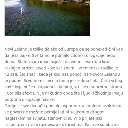
Novi Zeland je toliko daleko od Europe da se ponekad čini kao
da je iz bajke. Sve tamo je pomalo čudno i drugačije nego
doma. Stalno sam imao osjećaj da vidim stvari kao kroz
razbijen prozor, stvari koje već znam… Vremenska razlika je
12 sati. Što znači, kada je kod nas ponoć, na Novom Zelandu
je podne. Sredinom siječnja tamo je sredina ljeta. Čak i vrtlog
vode koja otiče u kupaoni ili kuhinji, vrti se u suprotnu stranu
( Coriolis efekt ). Nije ni čudno onda što i ljudi i životinje imaju
potpuno drugačije navike.
Ondje se sve događa pomalo usporeno, a engleski jezik kojim
se govori ne možete pomiješati ni sa jednim drugim
naglaskom na svijetu, stanovnici su vrlo prijateljski
raspoloženi i vole razgovarati s turistima. Pastrve su obično