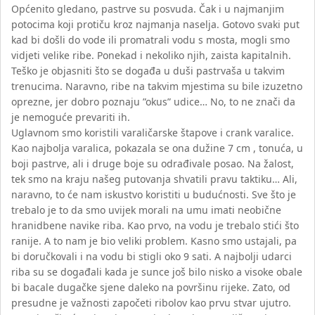
Općenito gledano, pastrve su posvuda. Čak i u najmanjim
potocima koji protiču kroz najmanja naselja. Gotovo svaki put
kad bi došli do vode ili promatrali vodu s mosta, mogli smo
vidjeti velike ribe. Ponekad i nekoliko njih, zaista kapitalnih.
Teško je objasniti što se događa u duši pastrvaša u takvim
trenucima. Naravno, ribe na takvim mjestima su bile izuzetno
oprezne, jer dobro poznaju ”okus” udice… No, to ne znači da
je nemoguće prevariti ih.
Uglavnom smo koristili varaličarske štapove i crank varalice.
Kao najbolja varalica, pokazala se ona dužine 7 cm , tonuća, u
boji pastrve, ali i druge boje su odrađivale posao. Na žalost,
tek smo na kraju našeg putovanja shvatili pravu taktiku… Ali,
naravno, to će nam iskustvo koristiti u budućnosti. Sve što je
trebalo je to da smo uvijek morali na umu imati neobične
hranidbene navike riba. Kao prvo, na vodu je trebalo stići što
ranije. A to nam je bio veliki problem. Kasno smo ustajali, pa
bi doručkovali i na vodu bi stigli oko 9 sati. A najbolji udarci
riba su se događali kada je sunce još bilo nisko a visoke obale
bi bacale dugačke sjene daleko na površinu rijeke. Zato, od
presudne je važnosti započeti ribolov kao prvu stvar ujutro.