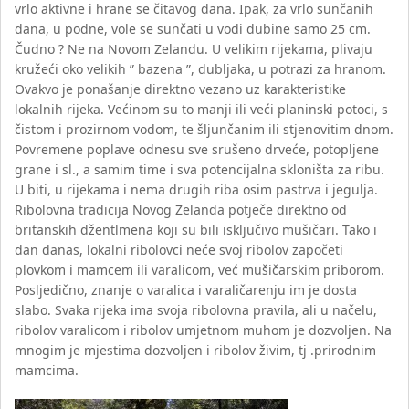
vrlo aktivne i hrane se čitavog dana. Ipak, za vrlo sunčanih
dana, u podne, vole se sunčati u vodi dubine samo 25 cm.
Čudno ? Ne na Novom Zelandu. U velikim rijekama, plivaju
kružeći oko velikih ” bazena ”, dubljaka, u potrazi za hranom.
Ovakvo je ponašanje direktno vezano uz karakteristike
lokalnih rijeka. Većinom su to manji ili veći planinski potoci, s
čistom i prozirnom vodom, te šljunčanim ili stjenovitim dnom.
Povremene poplave odnesu sve srušeno drveće, potopljene
grane i sl., a samim time i sva potencijalna skloništa za ribu.
U biti, u rijekama i nema drugih riba osim pastrva i jegulja.
Ribolovna tradicija Novog Zelanda potječe direktno od
britanskih džentlmena koji su bili isključivo mušičari. Tako i
dan danas, lokalni ribolovci neće svoj ribolov započeti
plovkom i mamcem ili varalicom, već mušičarskim priborom.
Posljedično, znanje o varalica i varaličarenju im je dosta
slabo. Svaka rijeka ima svoja ribolovna pravila, ali u načelu,
ribolov varalicom i ribolov umjetnom muhom je dozvoljen. Na
mnogim je mjestima dozvoljen i ribolov živim, tj .prirodnim
mamcima.