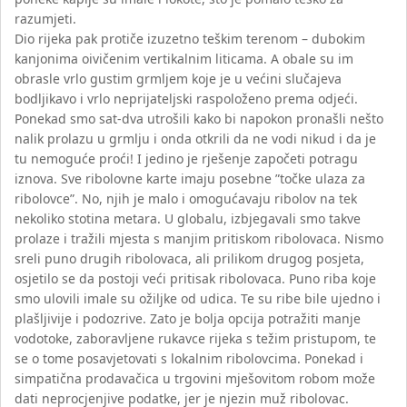
razumjeti.
Dio rijeka pak protiče izuzetno teškim terenom – dubokim
kanjonima oivičenim vertikalnim liticama. A obale su im
obrasle vrlo gustim grmljem koje je u većini slučajeva
bodljikavo i vrlo neprijateljski raspoloženo prema odjeći.
Ponekad smo sat-dva utrošili kako bi napokon pronašli nešto
nalik prolazu u grmlju i onda otkrili da ne vodi nikud i da je
tu nemoguće proći! I jedino je rješenje započeti potragu
iznova. Sve ribolovne karte imaju posebne ”točke ulaza za
ribolovce”. No, njih je malo i omogućavaju ribolov na tek
nekoliko stotina metara. U globalu, izbjegavali smo takve
prolaze i tražili mjesta s manjim pritiskom ribolovaca. Nismo
sreli puno drugih ribolovaca, ali prilikom drugog posjeta,
osjetilo se da postoji veći pritisak ribolovaca. Puno riba koje
smo ulovili imale su ožiljke od udica. Te su ribe bile ujedno i
plašljivije i podozrive. Zato je bolja opcija potražiti manje
vodotoke, zaboravljene rukavce rijeka s težim pristupom, te
se o tome posavjetovati s lokalnim ribolovcima. Ponekad i
simpatična prodavačica u trgovini mješovitom robom može
dati neprocjenjive podatke, jer je njezin muž ribolovac.