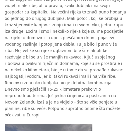
vidjeti male ribe, ali u pravilu, svaki dubljak ima svoju
gospodaricu-kapitalku. Na većini rijeka to znači puno hodanja
od jednog do drugog dubljaka. Mali potoci, koji se probijaju
kroz stjenovite kanjone, znaju imati u svom toku, jednu rupu
iza druge. Locirali smo i nekoliko rijeka koje su me podsjetile
na rijeke u domovini – rupe s pješčanim dnom, pojasevi
vodenog raslinja i potopljena debla. Tu je bilo i puno više
riba. No, velike su rijeke uglavnom bile šire ali plitke i
razdvajale bi se u više manjih rukavaca. Ključ uspješnog
ribolova u ovakvim riječnim dolinama, koje su se prostirale i
na nekoliko kilometara, bio je u tome da se pronađe rukavac
najbogatiji vodom, jer bi takvi rukavci imali i najviše ribe.
Ribolov u zoni oko dubljaka bio je dobitna kombinacija.
Dnevno smo pješačili 15-25 kilometara preko vrlo
neprohodnog terena. Još jedna činjenica o pastrvama na
Novom Zelandu izašla je na vidjelo – što se više penjete u
planine, ribe su veće. Potpuno suprotno onome što možete
očekivati u Europi.