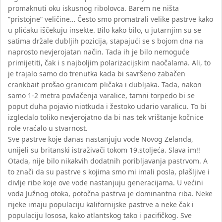
promaknuti oku iskusnog ribolovca. Barem ne ništa
”pristojne” veličine… Često smo promatrali velike pastrve kako
u plićaku iščekuju insekte. Bilo kako bilo, u jutarnjim su se
satima držale dubljih pozicija, stapajući se s bojom dna na
naprosto nevjerojatan način. Tada ih je bilo nemoguće
primijetiti, čak i s najboljim polarizacijskim naočalama. Ali, to
je trajalo samo do trenutka kada bi savršeno zabačen
crankbait prošao granicom pličaka i dubljaka. Tada, nakon
samo 1-2 metra povlačenja varalice, tamni torpedo bi se
poput duha pojavio niotkuda i žestoko udario varalicu. To bi
izgledalo toliko nevjerojatno da bi nas tek vrištanje kočnice
role vraćalo u stvarnost.
Sve pastrve koje danas nastanjuju vode Novog Zelanda,
unijeli su britanski istraživači tokom 19.stoljeća. Slava im!!
Otada, nije bilo nikakvih dodatnih poribljavanja pastrvom. A
to znači da su pastrve s kojima smo mi imali posla, plašljive i
divlje ribe koje ove vode nastanjuju generacijama. U većini
voda Južnog otoka, potočna pastrva je dominantna riba. Neke
rijeke imaju populaciju kalifornijske pastrve a neke čak i
populaciju lososa, kako atlantskog tako i pacifičkog. Sve