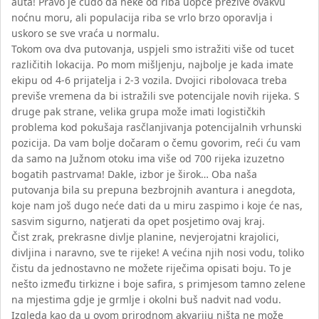
auta! Pravo je čudo da neke od riba uopće prežive ovakvu
noćnu moru, ali populacija riba se vrlo brzo oporavlja i
uskoro se sve vraća u normalu.
Tokom ova dva putovanja, uspjeli smo istražiti više od tucet
različitih lokacija. Po mom mišljenju, najbolje je kada imate
ekipu od 4-6 prijatelja i 2-3 vozila. Dvojici ribolovaca treba
previše vremena da bi istražili sve potencijale novih rijeka. S
druge pak strane, velika grupa može imati logističkih
problema kod pokušaja rasčlanjivanja potencijalnih vrhunski
pozicija. Da vam bolje dočaram o čemu govorim, reći ću vam
da samo na Južnom otoku ima više od 700 rijeka izuzetno
bogatih pastrvama! Dakle, izbor je širok… Oba naša
putovanja bila su prepuna bezbrojnih avantura i anegdota,
koje nam još dugo neće dati da u miru zaspimo i koje će nas,
sasvim sigurno, natjerati da opet posjetimo ovaj kraj.
Čist zrak, prekrasne divlje planine, nevjerojatni krajolici,
divljina i naravno, sve te rijeke! A većina njih nosi vodu, toliko
čistu da jednostavno ne možete riječima opisati boju. To je
nešto između tirkizne i boje safira, s primjesom tamno zelene
na mjestima gdje je grmlje i okolni buš nadvit nad vodu.
Izgleda kao da u ovom prirodnom akvariju ništa ne može