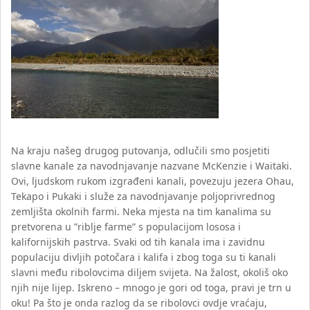
Na kraju našeg drugog putovanja, odlučili smo posjetiti
slavne kanale za navodnjavanje nazvane McKenzie i Waitaki.
Ovi, ljudskom rukom izgrađeni kanali, povezuju jezera Ohau,
Tekapo i Pukaki i služe za navodnjavanje poljoprivrednog
zemljišta okolnih farmi. Neka mjesta na tim kanalima su
pretvorena u ”riblje farme” s populacijom lososa i
kalifornijskih pastrva. Svaki od tih kanala ima i zavidnu
populaciju divljih potočara i kalifa i zbog toga su ti kanali
slavni među ribolovcima diljem svijeta. Na žalost, okoliš oko
njih nije lijep. Iskreno – mnogo je gori od toga, pravi je trn u
oku! Pa što je onda razlog da se ribolovci ovdje vraćaju,