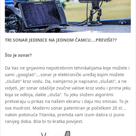
TRI SONAR JEDINICE NA JEDNOM ČAMCU….PREVIŠE??
Što je sonar?
Da Vas ne gnjavimo nepotrebnim tehnikalijama koje možete i
sami „googlati“….sonar je elektronički uređaj kojim možete
„slušati“ kroz vodu. Da, namjerno je napisano „slušati“, a ne
vidjeti, jer sonar odašilje zvučne valove kroz vodu i prima jeku
koja se odbija, dakle „sluša“. Tu jeku složeni algoritmi
pretvaraju u prikaz na našem ekranu i daju mu smisao. To je
sva mudrost. Moderni sonar patentiran je početkom 20 st. ,
nakon potonuća Titanika, premda sam izum datira iz puno
ranijeg doba. Bila bi to kratka povijest.