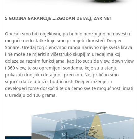
5 GODINA GARANCIJE….ZGODAN DETALJ, ZAR NE?
Obećali smo biti objektivni, pa bi bilo neozbiljno ne navesti i
moguće nedostatke koje smo primijetili koristeći Deeper
Sonare. Uređaj tog cjenovnog ranga naravno nije sveta krava
i ne može se mjeriti s višestruko skupljim uređajima koji
dolaze sa raznim funkcijama, kao što su: side view, down view
i 360 view, te su opremljeni sondama, koje su u stanju
prikazati dno jako detaljno i precizno. No, prilično smo
sigurni da će u bližoj budućnosti Deeper inženjeri i
developeri tome doskočiti te da ćemo sve te mogućnosti imati
u uređaju od 100 grama.