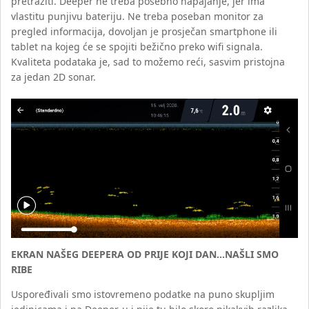
pretražiti. Deeper ne treba posebno napajanje, jer ima
vlastitu punjivu bateriju. Ne treba poseban monitor za
pregled informacija, dovoljan je prosječan smartphone ili
tablet na kojeg će se spojiti bežično preko wifi signala.
Kvaliteta podataka je, sad to možemo reći, sasvim pristojna
za jedan 2D sonar.
EKRAN NAŠEG DEEPERA OD PRIJE KOJI DAN…NAŠLI SMO
RIBE
Uspoređivali smo istovremeno podatke na puno skupljim