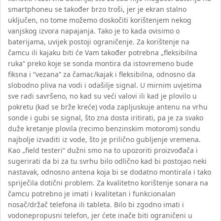
smartphoneu se također brzo troši, jer je ekran stalno
uključen, no tome možemo doskočiti korištenjem nekog
vanjskog izvora napajanja. Tako je to kada ovisimo o
baterijama, uvijek postoji ograničenje. Za korištenje na
čamcu ili kajaku biti će Vam također potrebna „fleksibilna
ruka“ preko koje se sonda montira da istovremeno bude
fiksna i “vezana” za čamac/kajak i fleksibilna, odnosno da
slobodno pliva na vodi i odašilje signal. U mirnim uvjetima
sve radi savršeno, no kad su veći valovi ili kad je plovilo u
pokretu (kad se brže kreće) voda zapljuskuje antenu na vrhu
sonde i gubi se signal, što zna dosta iritirati, pa je za svako
duže kretanje plovila (recimo benzinskim motorom) sondu
najbolje izvaditi iz vode, što je prilično gubljenje vremena.
Kao „field testeri“ dužni smo na to upozoriti proizvođača i
sugerirati da bi za tu svrhu bilo odlično kad bi postojao neki
nastavak, odnosno antena koja bi se dodatno montirala i tako
spriječila dotični problem. Za kvalitetno korištenje sonara na
čamcu potrebno je imati i kvalitetan i funkcionalan
nosač/držač telefona ili tableta. Bilo bi zgodno imati i
vodonepropusni telefon, jer ćete inače biti ograničeni u