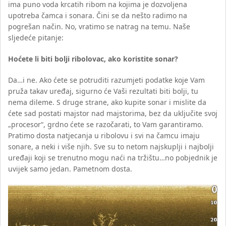
ima puno voda krcatih ribom na kojima je dozvoljena
upotreba čamca i sonara. Čini se da nešto radimo na
pogrešan način. No, vratimo se natrag na temu. Naše
sljedeće pitanje:
Hoćete li biti bolji ribolovac, ako koristite sonar?
Da…i ne. Ako ćete se potruditi razumjeti podatke koje Vam
pruža takav uređaj, sigurno će Vaši rezultati biti bolji, tu
nema dileme. S druge strane, ako kupite sonar i mislite da
ćete sad postati majstor nad majstorima, bez da uključite svoj
„procesor“, grdno ćete se razočarati, to Vam garantiramo.
Pratimo dosta natjecanja u ribolovu i svi na čamcu imaju
sonare, a neki i više njih. Sve su to netom najskuplji i najbolji
uređaji koji se trenutno mogu naći na tržištu…no pobjednik je
uvijek samo jedan. Pametnom dosta.