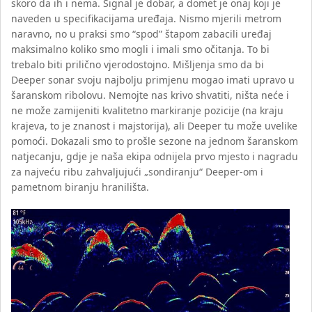
skoro da ih i nema. Signal je dobar, a domet je onaj koji je
naveden u specifikacijama uređaja. Nismo mjerili metrom
naravno, no u praksi smo “spod” štapom zabacili uređaj
maksimalno koliko smo mogli i imali smo očitanja. To bi
trebalo biti prilično vjerodostojno. Mišljenja smo da bi
Deeper sonar svoju najbolju primjenu mogao imati upravo u
šaranskom ribolovu. Nemojte nas krivo shvatiti, ništa neće i
ne može zamijeniti kvalitetno markiranje pozicije (na kraju
krajeva, to je znanost i majstorija), ali Deeper tu može uvelike
pomoći. Dokazali smo to prošle sezone na jednom šaranskom
natjecanju, gdje je naša ekipa odnijela prvo mjesto i nagradu
za najveću ribu zahvaljujući „sondiranju“ Deeper-om i
pametnom biranju hranilišta.