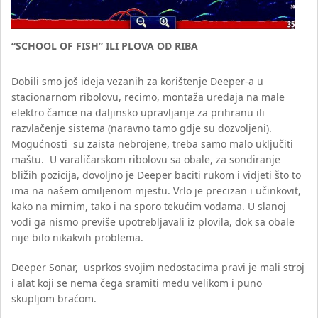
“SCHOOL OF FISH” ILI PLOVA OD RIBA
Dobili smo još ideja vezanih za korištenje Deeper-a u
stacionarnom ribolovu, recimo, montaža uređaja na male
elektro čamce na daljinsko upravljanje za prihranu ili
razvlačenje sistema (naravno tamo gdje su dozvoljeni).
Mogućnosti su zaista nebrojene, treba samo malo uključiti
maštu. U varaličarskom ribolovu sa obale, za sondiranje
bližih pozicija, dovoljno je Deeper baciti rukom i vidjeti što to
ima na našem omiljenom mjestu. Vrlo je precizan i učinkovit,
kako na mirnim, tako i na sporo tekućim vodama. U slanoj
vodi ga nismo previše upotrebljavali iz plovila, dok sa obale
nije bilo nikakvih problema.
Deeper Sonar, usprkos svojim nedostacima pravi je mali stroj
i alat koji se nema čega sramiti među velikom i puno
skupljom braćom.