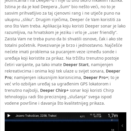
jedinicama i na Deeper-u i nije tu bilo skoro nikakvih razlika.
Istina je da je kod Deepera „šum“ bio nešto veći, no to je
sasvim prihvatljivo za taj cjenovni rang i ne utječe puno na
ukupnu „sliku“. Drugim riječima, Deeper će Vam koristiti za
ono što Vam treba. Aplikacija koju koristi Deeper sonar je lako
razumljiva, na hrvatskom je jeziku i vrlo je „user friendly“.
Zaista Vam ne treba puno da bi shvatili osnove, čak i ako ste
totalni početnik. Povezivanje je brzo i jednostavno. Najčešće
nećete imati problema sa pucanjem veze između sonde i
uređaja koji koristite za prikaz. Na tržištu trenutno postoje
četiri varijante, pa tako imate
Deeper Start
, namijenjen
rekreativcima i onima koji tek ulaze u svijet sonara,
Deeper
Pro
; namijenjen iskusnijim korisnicima,
Deeper Pro+
; to je
već vrlo ozbiljan uređaj sa ugrađenim GPS lokatorom i
trenutno najbolji,
Deeper Chirp+
sonar koji koristi Chirp
tehnologiju radi što preciznijeg „slušanja“ svega ispod
vodene površine i davanja što kvalitetnijeg prikaza.