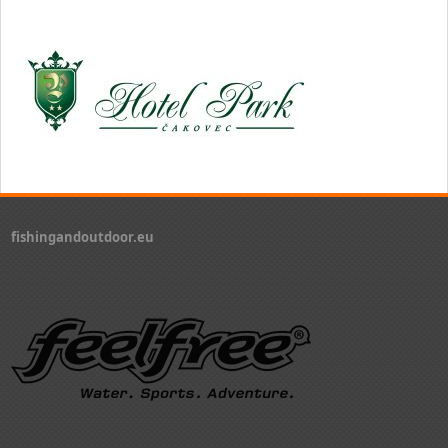
fishingandoutdoor.eu