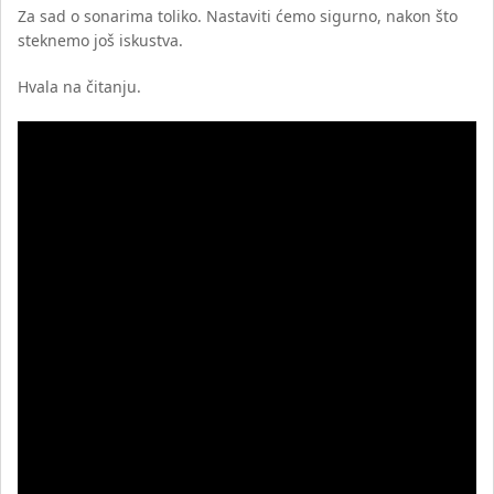
Za sad o sonarima toliko. Nastaviti ćemo sigurno, nakon što
steknemo još iskustva.
Hvala na čitanju.