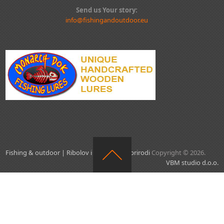
Send us Your story:
info@fishingandoutdoor.eu
Fishing & outdoor | Ribolov i aktivnosti u prirodi
Copyright © 2026.
VBM studio d.o.o.