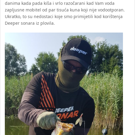
danima kada pada kiša i vrlo razočarani kad Vam voda
zapljusne mobitel od par tisuća kuna koji nije vodootporan.
Ukratko, to su nedostaci koje smo primijetili kod korištenja
Deeper sonara iz plovila.