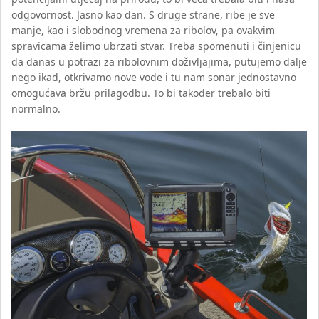
odgovornost. Jasno kao dan. S druge strane, ribe je sve
manje, kao i slobodnog vremena za ribolov, pa ovakvim
spravicama želimo ubrzati stvar. Treba spomenuti i činjenicu
da danas u potrazi za ribolovnim doživljajima, putujemo dalje
nego ikad, otkrivamo nove vode i tu nam sonar jednostavno
omogućava bržu prilagodbu. To bi također trebalo biti
normalno.