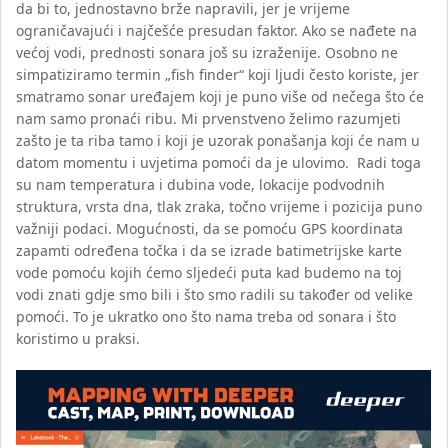
da bi to, jednostavno brže napravili, jer je vrijeme
ograničavajući i najčešće presudan faktor. Ako se nađete na
većoj vodi, prednosti sonara još su izraženije. Osobno ne
simpatiziramo termin „fish finder“ koji ljudi često koriste, jer
smatramo sonar uređajem koji je puno više od nečega što će
nam samo pronaći ribu. Mi prvenstveno želimo razumjeti
zašto je ta riba tamo i koji je uzorak ponašanja koji će nam u
datom momentu i uvjetima pomoći da je ulovimo. Radi toga
su nam temperatura i dubina vode, lokacije podvodnih
struktura, vrsta dna, tlak zraka, točno vrijeme i pozicija puno
važniji podaci. Mogućnosti, da se pomoću GPS koordinata
zapamti određena točka i da se izrade batimetrijske karte
vode pomoću kojih ćemo sljedeći puta kad budemo na toj
vodi znati gdje smo bili i što smo radili su također od velike
pomoći. To je ukratko ono što nama treba od sonara i što
koristimo u praksi.