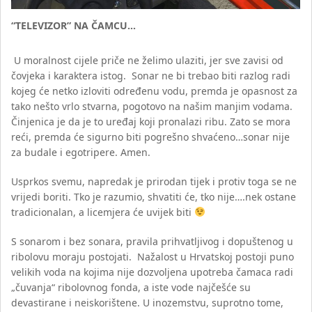
“TELEVIZOR” NA ČAMCU…
U moralnost cijele priče ne želimo ulaziti, jer sve zavisi od
čovjeka i karaktera istog. Sonar ne bi trebao biti razlog radi
kojeg će netko izloviti određenu vodu, premda je opasnost za
tako nešto vrlo stvarna, pogotovo na našim manjim vodama.
Činjenica je da je to uređaj koji pronalazi ribu. Zato se mora
reći, premda će sigurno biti pogrešno shvaćeno…sonar nije
za budale i egotripere. Amen.
Usprkos svemu, napredak je prirodan tijek i protiv toga se ne
vrijedi boriti. Tko je razumio, shvatiti će, tko nije….nek ostane
tradicionalan, a licemjera će uvijek biti
S sonarom i bez sonara, pravila prihvatljivog i dopuštenog u
ribolovu moraju postojati. Nažalost u Hrvatskoj postoji puno
velikih voda na kojima nije dozvoljena upotreba čamaca radi
„čuvanja“ ribolovnog fonda, a iste vode najčešće su
devastirane i neiskorištene. U inozemstvu, suprotno tome,