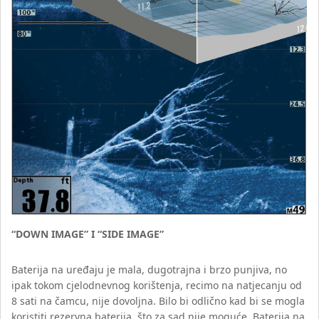
“DOWN IMAGE” I “SIDE IMAGE”
Baterija na uređaju je mala, dugotrajna i brzo punjiva, no
ipak tokom cjelodnevnog korištenja, recimo na natjecanju od
8 sati na čamcu, nije dovoljna. Bilo bi odlično kad bi se mogla
koristiti rezervna baterija, što za sad nije moguće. Baterija na