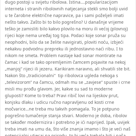
dugo postoji u svijetu ribolova. Istina….popularizacijom
interneta i stranih ribolovnih natjecanja stekli smo bolji uvid
u te čarobne električne napravice, pa i sami poželjeli imati
nešto takvo. Zašto bi to bilo pogrešno? U današnje vrijeme
teško je zamisliti bilo kakvo plovilo na moru ili većoj (plovnoj)
rijeci koje nema uređaj tog tipa. Podaci koje sonar pruža su
neophodni, bilo da se želite navigirati, ploviti noću, izbjeći
nekakvu podvodnu prepreku ili jednostavno naći ribu. I to
nikom ne smeta. Problem nastaje kad sonar montirate na
čamac i kad se tako opremljenim čamcem pojavite na nekoj
„manjoj“ rijeci ili jezeru. Karikiram naravno, ali shvatili ste bit.
Nakon što „tradicionalni“ tip ribolovca ugleda nekoga s
„televizorom“ na čamcu, odmah mu se „zavjese“ spuste i crne
misli mu prođu glavom. Jer, kakve su sad to moderne
gluposti? Kome to treba? Pravi ribič lovi na lijeskov prut,
konjsku dlaku i udicu ručno napravljenu od kosti crne
močvarice…ne treba mu takvih pomagala. To je potpuno
pogrešno tumačenje stanja stvari. Moderno je doba, ribolov
se također modernizira i potrebno je ići naprijed. Ipak, uvijek
treba imati na umu da, što više znanja imamo i što je veći naš
potencijalni utjecaj na prirodu, to bi veća trebala biti i naša