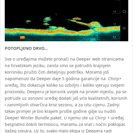
POTOPLJENO DRVO…
Sve o uređajima možete pronaći na Deeper web stranicama
na hrvatskom jeziku, zaista smo se potrudili krajnjem
korisniku pružiti čim detaljniju podršku. Moramo još
napomenuti da Deeper daje 5 godina garancije na Chirp+
uređaj, što dokazuje koliko su ozbiljni i koliko vjeruju svojem
proizvodu. Deeperu je korisnik uvijek na prvom mjestu, pa se
potrude uz osnovni uređaj dodati još vrlo kvalitetnih, korisnih
i zanimljivih stvarčica kroz sezonu, a za istu cijenu. Zadnji
takav primjer je bio krajem prošle godine gdje su nudili
Deeper Winter Bundle paket. U njemu ste uz Chirp + uređaj
besplatno dobili termosicu, maramu za vrat i noćni poklopac
Vašeg sonara. Uz to, svako malo ekipa iz Deepera radi