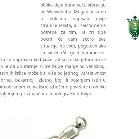
oblika daje puno veću vibraciju
od Wilowleaf-a. Mogao bi samo
o krilcima napisati dvije
stranice teksta, ali zaista nema
potrebe za tim. Ta tri tipa
pokrit će vam skoro sve
situacije na vodi, pogotovo ako
su silver i/ili gold hammered.
 se naprave i kod kuće, ali su toliko jeftini da se
Bitno je da unutarnje krilce bude manje od vanjskog,
tarnjih krilca može biti više od jednog. Atraktivnost
brnoj, bakarnoj i zlatnoj boji ili bojanjem istih u
efnom obradom konveksno izbočene površine u obliku
ijepljenjem prizmatičnih ili holografskih folija.