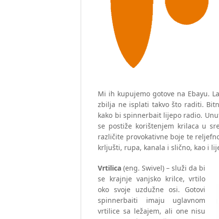
Mi ih kupujemo gotove na Ebayu. Lako
zbilja ne isplati takvo što raditi. 
kako bi spinnerbait lijepo radio. Unu
se postiže korištenjem krilaca u sre
različite provokativne boje te relj
krljušti, rupa, kanala i slično, kao i l
Vrtilica
(eng. Swivel) – služi da bi
se krajnje vanjsko krilce, vrtilo
oko svoje uzdužne osi. Gotovi
spinnerbaiti imaju uglavnom
vrtilice sa ležajem, ali one nisu