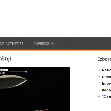
R ACTIVITIES
IMPRESSUM
ašnji
Izbor
Nasl
O na
Impr
Kont
En