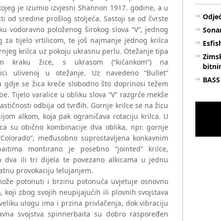
ojeg je izumio izvjesni Shannon 1917. godine, a u
Odjeć
i od sredine prošlog stoljeća. Sastoji se od čvrste
liku vodoravno položenog širokog slova “V”, jednog
Sonar
za tijelo vrtilicom, te još najmanje jednog krilca
Esfis
njeg krilca uz pokoju ukrasnu perlu. Otežanje tipa
Zimsk
jem kraku žice, s ukrasom (“kićankom”) na
bitni
ici ulivenoj u otežanje. Uz navedeno “Bullet”
BASS
ja gdje se žica kreće slobodno što doprinosi težem
e. Tijelo varalice u obliku slova “V” razgrće mekše
stičnosti odbija od tvrđih. Gornje krilce se na žicu
čnijom alkom, koja pak ograničava rotaciju krilca. U
lca su obično kombinacije dva oblika, npr. gornje
je “Colorado”, međusobno suprostavljena konkavnim
aitima montirano je posebno “jointed” krilce,
a dva ili tri dijela te povezano alkicama u jednu
odatnu provokaciju lelujanjem.
ože potonuti i brzinu potonuća uvjetuje osnovno
, koji zbog svojih neupijajućih ili plovnih svojstava
veliku ulogu ima i przina privlačenja, dok vibraciju
 Glavna svojstva spinnerbaita su dobro raspoređen