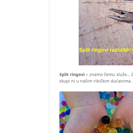
Split ringovi –
znamo čemu služe… Za
skupi ni u našim ribičkim dućanima.