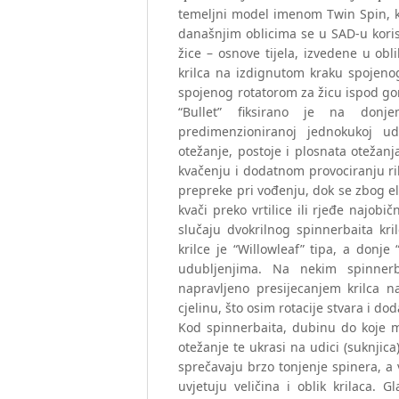
temeljni model imenom Twin Spin, k
današnjim oblicima se u SAD-u korist
žice – osnove tijela, izvedene u ob
krilca na izdignutom kraku spojenog 
spojenog rotatorom za žicu ispod gor
“Bullet” fiksirano je na don
predimenzioniranoj jednokukoj ud
otežanje, postoje i plosnata otežan
kvačenju i dodatnom provociranju rib
prepreke pri vođenju, dok se zbog ela
kvači preko vrtilice ili rjeđe najobi
slučaju dvokrilnog spinnerbaita kri
krilce je “Willowleaf” tipa, a don
udubljenjima. Na nekim spinnerb
napravljeno presijecanjem krilca n
cjelinu, što osim rotacije stvara i d
Kod spinnerbaita, dubinu do koje m
otežanje te ukrasi na udici (suknjica)
sprečavaju brzo tonjenje spinera, a 
uvjetuju veličina i oblik krilaca.