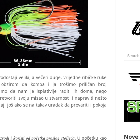
ostaji veliki, a večeri duge, vrijedne ribičke ruke
S obzirom da kompa i ja trošimo priličan broj
 smo da nam je isplativije raditi ih doma, nego
pretvoriti svoju misao u stvarnost i napraviti nešto
aj, još ako se na takav uradak da prevariti i pokoja
Nove 
zvodi i koristi od početka prošlog stoljeća
. U početku kao