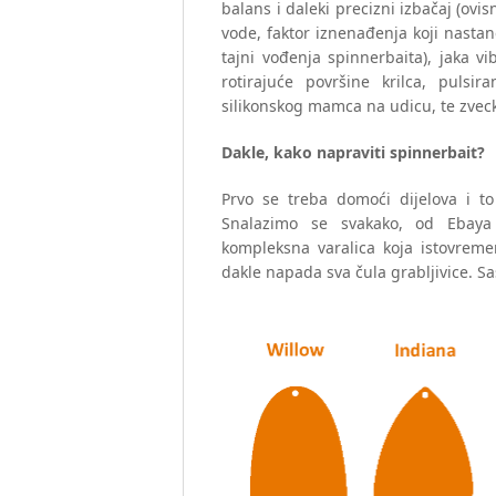
balans i daleki precizni izbačaj (ov
vode, faktor iznenađenja koji nastan
tajni vođenja spinnerbaita), jaka vib
rotirajuće površine krilca, pulsir
silikonskog mamca na udicu, te zvec
Dakle, kako napraviti spinnerbait?
Prvo se treba domoći dijelova i to 
Snalazimo se svakako, od Ebaya 
kompleksna varalica koja istovreme
dakle napada sva čula grabljivice. Sa