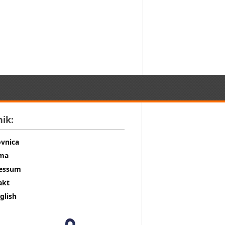
nik:
ovnica
ma
essum
akt
glish