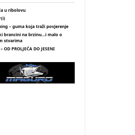
a u ribolovu
(i)
hing – guma koja traži povjerenje
i brancini na brzinu…i malo o
m stvarima
 – OD PROLJEĆA DO JESENI