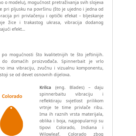
isno o modelu), mogućnost pretraživanja svih slojeva
e pri pljusku na površinu (što je ujedno i jedna od
racija pri privlačenju i optički efekat – bljeskanje
anje žice i trakastog ukrasa, vibracija dodanog
kajući efekt…
po mogućnosti što kvalitetnijih te što jeftinijih.
do domaćih proizvođača. Spinnerbait je vrlo
no ima vibraciju, zvučnu i vizualnu komponentu,
stoji se od devet osnovnih dijelova.
Krilca
(eng. Blades) – daju
spinnerbaitu vibraciju i
reflektiraju svjetlost prilikom
vrtnje te time privlače ribu.
Ima ih raznih vrsta materijala,
oblika i boja, najpopularniji su
tipovi Colorado, Indiana i
Wilowleaf. Colorado zbog