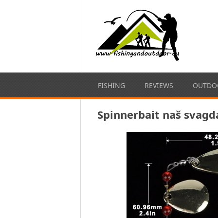
FISHING
REVIEWS
OUTDOO
Spinnerbait naš svagd