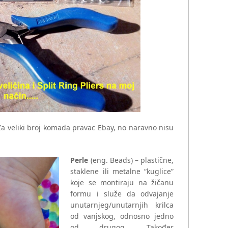
 veliki broj komada pravac Ebay, no naravno nisu
Perle
(eng. Beads) – plastične,
staklene ili metalne “kuglice”
koje se montiraju na žičanu
formu i služe da odvajanje
unutarnjeg/unutarnjih krilca
od vanjskog, odnosno jedno
od drugog. Također