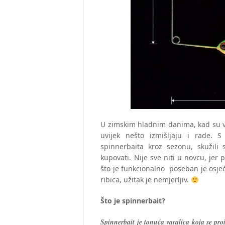
U zimskim hladnim danima, kad su vod
uvijek nešto izmišljaju i rade. 
spinnerbaita kroz sezonu, skužili
kupovati. Nije sve niti u novcu, jer 
što je funkcionalno poseban je osjeć
ribica, užitak je nemjerljiv.
Što je spinnerbait?
Spinnerbait je tonuća varalica koja se proi