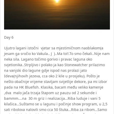
Day 6
Ujutro lagani istočni vjetar sa mjestimičnom naoblakom(a
jesam ga sročio ko Vakula.. J )..Ma to!!.To smo čekali..Nije nam
neka sila. Lagano točimo gorivo i pravac laguna oko
svjetionika..Strpljivo i polako ja kao Stonewatcher prilazimo
na vanjski dio lagune gdje ispod nas prolazi jato
Ideva(njihovih jezeva, cca oko 2 kile u prosjeku). Pošto je
nešto obačnije vrijeme stavljam svijetlije dekore, pa mi izbor
pada na HK Bluefish. Klasika, bacam među veliko kamenje
,dva malo jača trzaja štapom uz pauzu od 2 sekunde i
bammm….na 30 m griz i realizacija…Riba luduje i vani 5
kilašica…Suštamo se u lagunu i počinje show program, u 2,5
sati ribolova nalovili smo cca 50 štuka…Riba za ribom…Samo