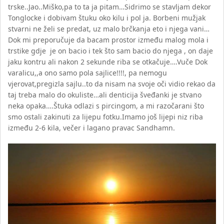
trske..Jao..Miško,pa to ta ja pitam…Sidrimo se stavljam dekor
Tonglocke i dobivam štuku oko kilu i pol ja. Borbeni mužjak
stvarni ne želi se predat, uz malo brčkanja eto i njega vani…
Dok mi preporučuje da bacam prostor između malog mola i
trstike gdje je on bacio i tek što sam bacio do njega , on daje
jaku kontru ali nakon 2 sekunde riba se otkačuje….Vuče Dok
varalicu,,a ono samo pola sajlice!!!!, pa nemogu
vjerovat,pregizla sajlu..to da nisam na svoje oči vidio rekao da
taj treba malo do okuliste…ali denticija šveđanki je stvano
neka opaka….Štuka odlazi s pircingom, a mi razočarani što
smo ostali zakinuti za lijepu fotku.Imamo još lijepi niz riba
između 2-6 kila, večer i lagano pravac Sandhamn.