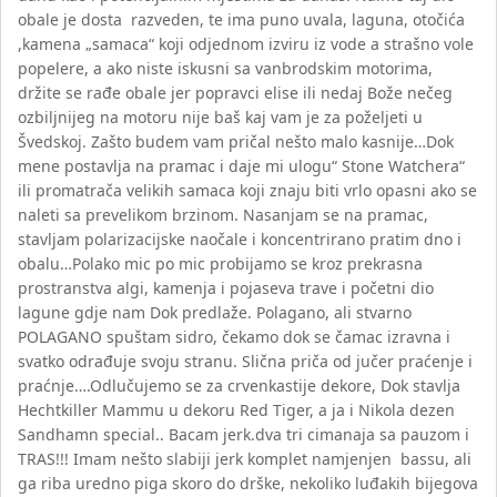
obale je dosta razveden, te ima puno uvala, laguna, otočića
,kamena „samaca“ koji odjednom izviru iz vode a strašno vole
popelere, a ako niste iskusni sa vanbrodskim motorima,
držite se rađe obale jer popravci elise ili nedaj Bože nečeg
ozbiljnijeg na motoru nije baš kaj vam je za poželjeti u
Švedskoj. Zašto budem vam pričal nešto malo kasnije…Dok
mene postavlja na pramac i daje mi ulogu“ Stone Watchera“
ili promatrača velikih samaca koji znaju biti vrlo opasni ako se
naleti sa prevelikom brzinom. Nasanjam se na pramac,
stavljam polarizacijske naočale i koncentrirano pratim dno i
obalu…Polako mic po mic probijamo se kroz prekrasna
prostranstva algi, kamenja i pojaseva trave i početni dio
lagune gdje nam Dok predlaže. Polagano, ali stvarno
POLAGANO spuštam sidro, čekamo dok se čamac izravna i
svatko odrađuje svoju stranu. Slična priča od jučer praćenje i
praćnje….Odlučujemo se za crvenkastije dekore, Dok stavlja
Hechtkiller Mammu u dekoru Red Tiger, a ja i Nikola dezen
Sandhamn special.. Bacam jerk.dva tri cimanaja sa pauzom i
TRAS!!! Imam nešto slabiji jerk komplet namjenjen bassu, ali
ga riba uredno piga skoro do drške, nekoliko luđakih bijegova