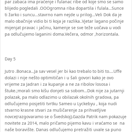
par zabaca ima praćenje i fulanac ribe od koje smo se samo
blijedo pogledali .OOOgromna riba dopartila i fulala…Sunce
ti žarko i suncu…stavrno nam nejde u prilog…Veli Dok da je
malo obačnije vidio bi ti koja je razlika..Vjetar lagano počinje
mijenjat pravac i jačinu, kamenje se sve teže uočava u vodi
pa odlučujemo laganini doma.Večera, odmor ,horizontala.
Day 5
Jutro .Bonaca…Ja sav vesel jer bi kao trebalo to biti to….Uffe
dolazi i nije nešto optimitičan i u šali govori kako je ovo
vrijeme za Jadran i za kupanje a ne za ribolov lososa i
štuke.;morali smo kišu donjeti sa sobom…Dok nije za jutarnji
polazak, pa malo odlazimo u obilazak okolnih gradova, pa
odlučujemo posjetiti tvrtku Sameo u Lyckebyu , koja nudi
stvarno krasne stvari za mušičarenje za prihvatljive
novce(razgovaramo se o Švedskoj).Gazda Patrik nam pokazuje
novitete za 2014, malo pričamo pijemo kavu i vraćamo se na
naše boravište. Danas odlučujemo pretražiti uvale sa puno